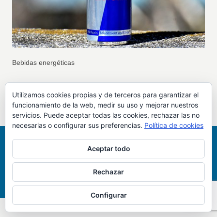
Bebidas energéticas
Bebidas energéticas, ansiedad y adicción
Utilizamos cookies propias y de terceros para garantizar el
funcionamiento de la web, medir su uso y mejorar nuestros
servicios. Puede aceptar todas las cookies, rechazar las no
necesarias o configurar sus preferencias.
Política de cookies
Aceptar todo
© 2026 Todos los derechos reservados
Rechazar
Contacto
Política de privacidad
Política de Cookies
Configurar