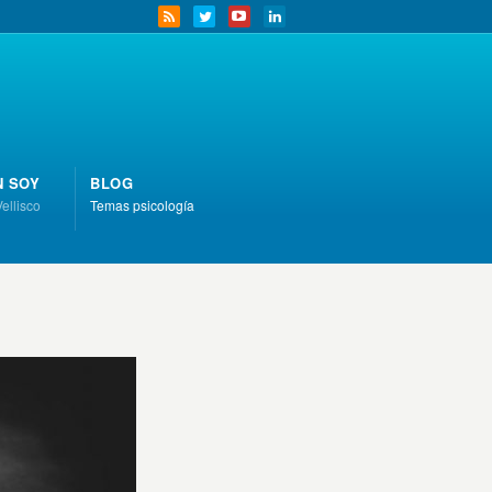
N SOY
BLOG
Vellisco
Temas psicología