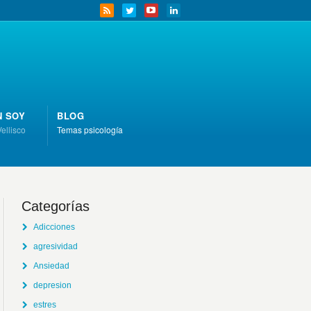
N SOY
BLOG
Vellisco
Temas psicología
Categorías
Adicciones
agresividad
Ansiedad
depresion
estres