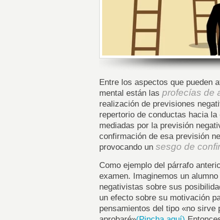
Entre los aspectos que pueden af
profecías de 
mental están las
realización de previsiones negati
repertorio de conductas hacia la
mediadas por la previsión negat
confirmación de esa previsión neg
sesgo de confi
provocando un
Como ejemplo del párrafo anterio
examen. Imaginemos un alumno q
negativistas sobre sus posibilid
un efecto sobre su motivación pa
pensamientos del tipo «no sirve
aprobaré»
(Pincha aquí)
Entonces