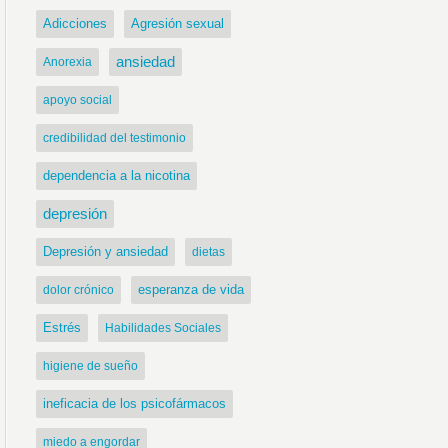
Adicciones
Agresión sexual
ansiedad
Anorexia
apoyo social
credibilidad del testimonio
dependencia a la nicotina
depresión
Depresión y ansiedad
dietas
dolor crónico
esperanza de vida
Estrés
Habilidades Sociales
higiene de sueño
ineficacia de los psicofármacos
miedo a engordar