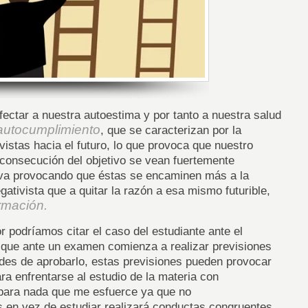
ectar a nuestra autoestima y por tanto a nuestra salud
autocumplimiento
, que se caracterizan por la
vistas hacia el futuro, lo que provoca que nuestro
 consecución del objetivo se vean fuertemente
iva provocando que éstas se encaminen más a la
ativista que a quitar la razón a esa mismo futurible,
rmación.
r podríamos citar el caso del estudiante ante el
ue ante un examen comienza a realizar previsiones
ades de aprobarlo, estas previsiones pueden provocar
ra enfrentarse al estudio de la materia con
 para nada que me esfuerce ya que no
 en vez de estudiar realizará conductas congruentes