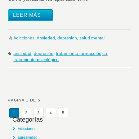
LEER MÁS →
Adicciones
,
Ansiedad
,
depresion
,
salud mental
ansiedad
,
depresión
,
tratamiento farmacológico
,
tratamiento psicológico
PÁGINA 1 DE 5
1
2
3
4
5
Categorías
Adicciones
agresividad