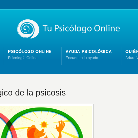
PSICÓLOGO ONLINE
AYUDA PSICOLÓGICA
QUIÉ
Psicología Online
Encuentra tu ayuda
Arturo 
ico de la psicosis