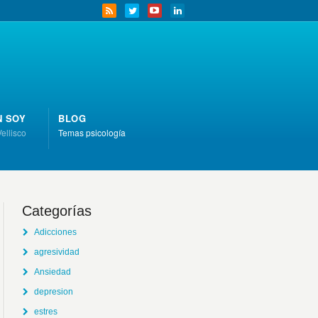
N SOY
BLOG
Vellisco
Temas psicología
Categorías
Adicciones
agresividad
Ansiedad
depresion
estres