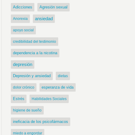
Adicciones
Agresión sexual
ansiedad
Anorexia
apoyo social
credibilidad del testimonio
dependencia a la nicotina
depresión
Depresión y ansiedad
dietas
dolor crónico
esperanza de vida
Estrés
Habilidades Sociales
higiene de sueño
ineficacia de los psicofármacos
miedo a engordar