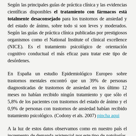
Según
las prin
c
ipales g
uí
as de práctica clínica y las evidencias
científica
s
disponibles
el tratamiento con fármacos está
totalmente desaconsejado
para los trastornos de ansiedad y
del estado de ánimo, sobre todo si son leves y moderados.
Según las guías de práctica clínica publicadas por prestigiosos
organismos como el National Institute of clinical excellence
(NICE). Es el tratamiento psicológico de orientación
cognitivo conductual
el más eficaz para tratar este tipo de
desórdenes.
En España un estudio Epidemiológico Europeo sobre
trastornos mentales encontró que un 39% de personas
diagnosticadas de trastornos de ansiedad en los último 12
meses no habían recibido ningún tratamiento y que sólo el
5,8% de los pacientes con trastornos del estado de ánimo y el
0,9% de personas con trastornos de ansiedad habían recibido
tratamiento psicológico.
(Codony et als. 2007)
pincha aqui
A la luz de estos datos observamos como en nuestro país el
incremento de demanda asistencial por este tipo de patologías,