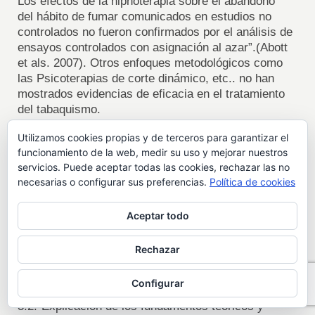
Los efectos de la hipnoterapia sobre el abandono
del hábito de fumar comunicados en estudios no
controlados no fueron confirmados por el análisis de
ensayos controlados con asignación al azar”.(Abott
et als. 2007). Otros enfoques metodológicos como
las Psicoterapias de corte dinámico, etc.. no han
mostrados evidencias de eficacia en el tratamiento
del tabaquismo.
Utilizamos cookies propias y de terceros para garantizar el
3) Cronograma en las intervenciones
funcionamiento de la web, medir su uso y mejorar nuestros
psicológicas del tabaquismo
servicios. Puede aceptar todas las cookies, rechazar las no
necesarias o configurar sus preferencias.
Política de cookies
3.1.-Entrevista Clínica: Recogemos en la
anamnesis datos referentes a antecedentes
patológicos médicos o psicológicos, historia de
Aceptar todo
consumo, dependencia, motivación e historia de
intentos previos de abandono así como patologías
Rechazar
concomitantes, y medicación. Si está indicado
derivamos al médico.
Configurar
3.2.-Explicación de los fundamentos teóricos y